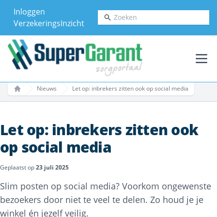
Inloggen
Zoeken
VerzekeringsInzicht
Ope
Nieuws
Let op: inbrekers zitten ook op social media
Home
Let op: inbrekers zitten ook
op social media
Geplaatst op
23 juli 2025
Slim posten op social media? Voorkom ongewenste
bezoekers door niet te veel te delen. Zo houd je je
winkel én jezelf veilig.